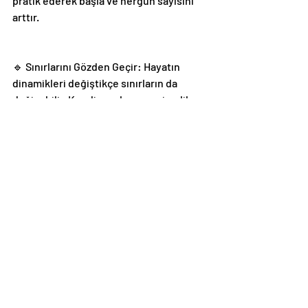
pratik ederek başla ve hergün sayısını 
arttır.
🔹 Sınırlarını Gözden Geçir: Hayatın 
dinamikleri değiştikçe sınırların da 
değişebilir. Kendi sınırlarını periyodik 
olarak gözden geçir ve güncelle. Esnek 
ol, ama kendine karşı dürüst kal.