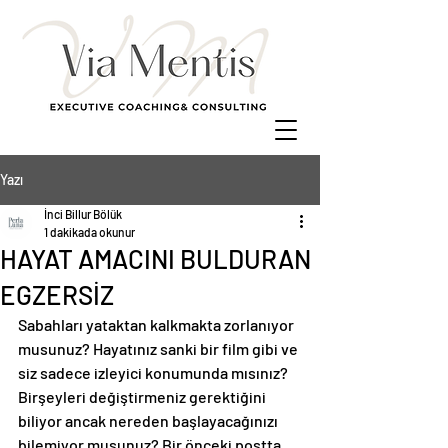
Yazı
İnci Billur Bölük
1 dakikada okunur
HAYAT AMACINI BULDURAN
EGZERSİZ
Sabahları yataktan kalkmakta zorlanıyor 
musunuz? Hayatınız sanki bir film gibi ve 
siz sadece izleyici konumunda mısınız? 
Birşeyleri değiştirmeniz gerektiğini 
biliyor ancak nereden başlayacağınızı 
bilemiyor musunuz? Bir önceki postta 