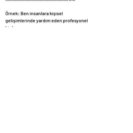
Örnek: Ben insanlara kişisel 
gelişimlerinde yardım eden profesyonel 
bir koçum.
Son Yazılar
Hepsini Gör