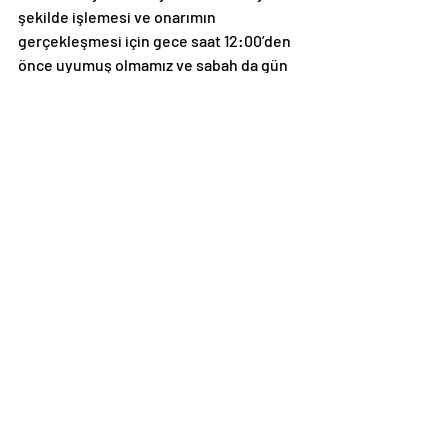
şekilde işlemesi ve onarımın 
gerçekleşmesi için gece saat 12:00’den 
önce uyumuş olmamız ve sabah da gün 
doğarken kalkmış olmamız gerekir. Her 
gün aynı saatte yatıp aynı saatte 
kalkmayı alışkanlık haline getirmek 
sirkadiyen ritminizi korumanız için 
önemli. Standart bir şekilde vücudun 
onarılması ve dinlenmesi için gereken 
süre kişiden kişiye değişiklik 
gösterebileceği gibi ideali 7-9 saat 
arasındadır. Ancak herkesin uyku 
döngüsü yani sirkadiyen ritmi farklıdır. 
Uykudan en az 1 saat önce tv, cep 
telefonu ile vedalaşmak uyku kalitenizi 
etkileyen mavi ışıktan korunmak için çok 
önemli.