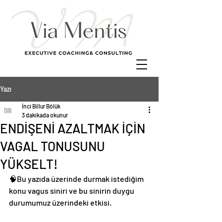
Yazı
İnci Billur Bölük
3 dakikada okunur
ENDİŞENİ AZALTMAK İÇİN
VAGAL TONUSUNU
YÜKSELT!
🧠Bu yazıda üzerinde durmak istediğim 
konu vagus siniri ve bu sinirin duygu 
durumumuz üzerindeki etkisi.