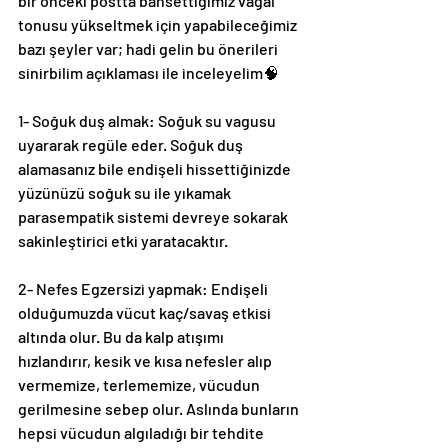
bir önceki postta bahsettiğimiz vagal 
tonusu yükseltmek için yapabileceğimiz 
bazı şeyler var; hadi gelin bu önerileri 
sinirbilim açıklaması ile inceleyelim🧠
1- Soğuk duş almak: Soğuk su vagusu 
uyararak regüle eder. Soğuk duş 
alamasanız bile endişeli hissettiğinizde 
yüzünüzü soğuk su ile yıkamak 
parasempatik sistemi devreye sokarak 
sakinleştirici etki yaratacaktır.
2- Nefes Egzersizi yapmak: Endişeli 
olduğumuzda vücut kaç/savaş etkisi 
altında olur. Bu da kalp atışımı 
hızlandırır, kesik ve kısa nefesler alıp 
vermemize, terlememize, vücudun 
gerilmesine sebep olur. Aslında bunların 
hepsi vücudun algıladığı bir tehdite 