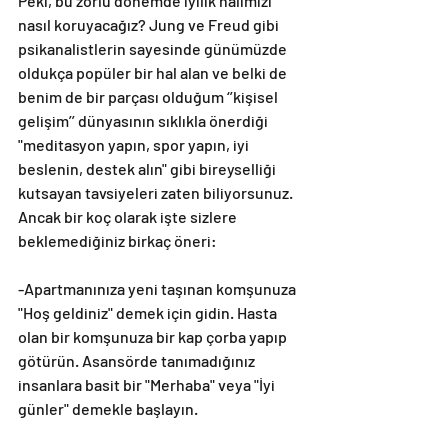
Peki, bu zorlu dönemde iyilik halimizi 
nasıl koruyacağız? Jung ve Freud gibi 
psikanalistlerin sayesinde günümüzde 
oldukça popüler bir hal alan ve belki de 
benim de bir parçası olduğum ‘’kişisel 
gelişim’’ dünyasının sıklıkla önerdiği 
"meditasyon yapın, spor yapın, iyi 
beslenin, destek alın" gibi bireyselliği 
kutsayan tavsiyeleri zaten biliyorsunuz. 
Ancak bir koç olarak işte sizlere 
beklemediğiniz birkaç öneri:
-Apartmanınıza yeni taşınan komşunuza 
"Hoş geldiniz" demek için gidin. Hasta 
olan bir komşunuza bir kap çorba yapıp 
götürün. Asansörde tanımadığınız 
insanlara basit bir "Merhaba" veya "İyi 
günler" demekle başlayın.