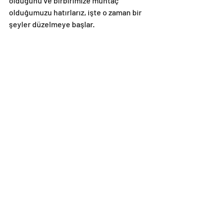
olduğunu ve birbirimize muhtaç 
olduğumuzu hatırlarız, işte o zaman bir 
şeyler düzelmeye başlar.
İnci Billur Bölük